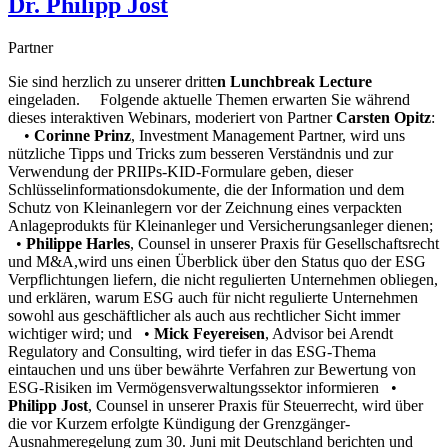
Dr. Philipp
Jost
Partner
Sie sind herzlich zu unserer dritte
n Lunchbreak Lecture
eingeladen. Folgende aktuelle Themen erwarten Sie während
dieses interaktiven Webinars, moderiert von Partner
Carsten Opitz
:
•
Corinne Prinz
, Investment Management Partner, wird uns
nützliche Tipps und Tricks zum besseren Verständnis und zur
Verwendung der PRIIPs-KID-Formulare geben, dieser
Schlüsselinformationsdokumente, die der Information und dem
Schutz von Kleinanlegern vor der Zeichnung eines verpackten
Anlageprodukts für Kleinanleger und Versicherungsanleger dienen;
•
Philippe Harles
, Counsel in unserer Praxis für Gesellschaftsrecht
und M&A,wird uns einen Überblick über den Status quo der ESG
Verpflichtungen liefern, die nicht regulierten Unternehmen obliegen,
und erklären, warum ESG auch für nicht regulierte Unternehmen
sowohl aus geschäftlicher als auch aus rechtlicher Sicht immer
wichtiger wird; und •
Mick Feyereisen
, Advisor bei Arendt
Regulatory and Consulting, wird tiefer in das ESG-Thema
eintauchen und uns über bewährte Verfahren zur Bewertung von
ESG-Risiken im Vermögensverwaltungssektor informieren •
Philipp Jost
, Counsel in unserer Praxis für Steuerrecht, wird über
die vor Kurzem erfolgte Kündigung der Grenzgänger-
Ausnahmeregelung zum 30. Juni mit Deutschland berichten und